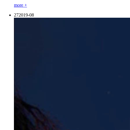
more +
27
2019-08