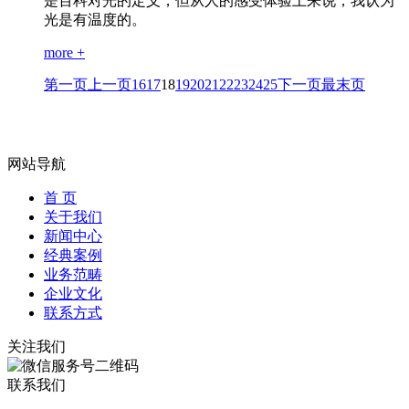
是百科对光的定义，但从人的感受体验上来说，我认为
光是有温度的。
more +
第一页
上一页
16
17
18
19
20
21
22
23
24
25
下一页
最末页
网站导航
首 页
关于我们
新闻中心
经典案例
业务范畴
企业文化
联系方式
关注我们
联系我们